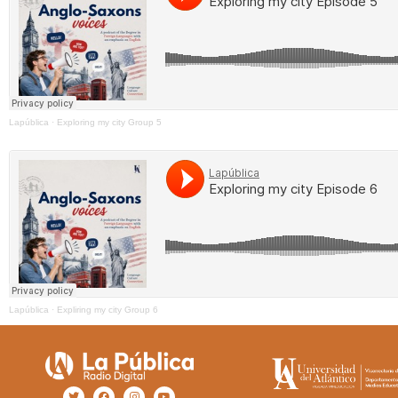
Lapública
·
Exploring my city Group 5
Lapública
·
Expliring my city Group 6