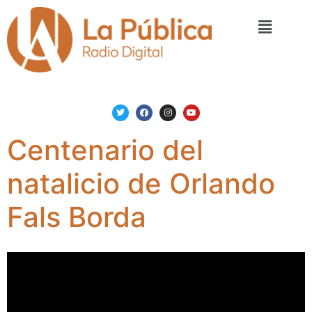
Centenario del
natalicio de Orlando
Fals Borda