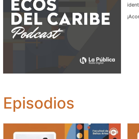
ident
¡Aco
Episodios