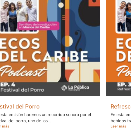
stival del Porro
Refresc
esta emisión haremos un recorrido sonoro por el
En esta em
tival del porro, uno de los...
bebidas tr
r más
Leer más