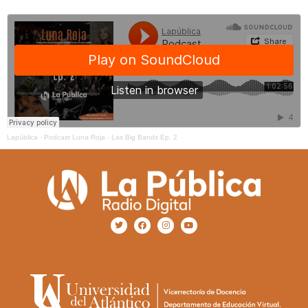
Lapública
·
Podcast Luna Roja - Las Big Bands Ep. 2